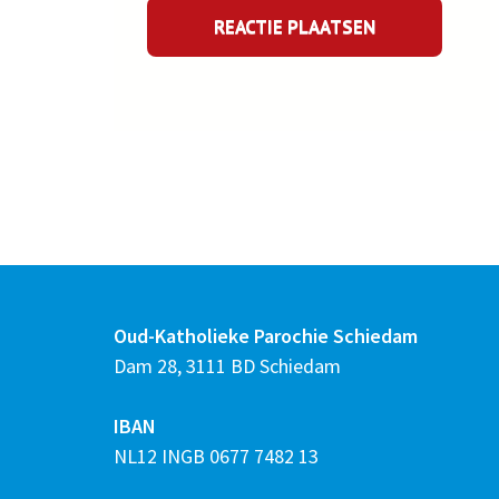
Oud-Katholieke Parochie Schiedam
Dam 28, 3111 BD Schiedam
IBAN
NL12 INGB 0677 7482 13