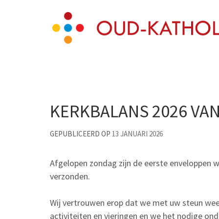
Skip
Oud-Katholieke Paro
to
content
(Press
Enter)
KERKBALANS 2026 VAN
GEPUBLICEERD OP
13 JANUARI 2026
Afgelopen zondag zijn de eerste enveloppen 
verzonden.
Wij vertrouwen erop dat we met uw steun we
activiteiten en vieringen en we het nodige on