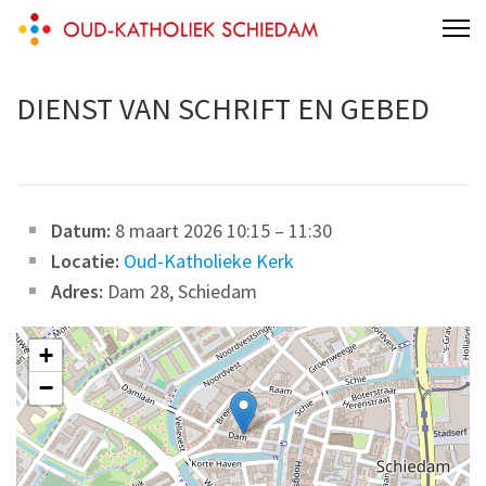
Skip
Oud-Katholieke Parochie van
to
Schiedam
content
DIENST VAN SCHRIFT EN GEBED
(Press
Enter)
Datum:
8 maart 2026 10:15
–
11:30
Locatie:
Oud-Katholieke Kerk
Adres:
Dam 28, Schiedam
+
−